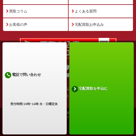
買取コラム
よくある質問
お客様の声
宅配買取お申込み
電話で問い合わせ
宅配買取を申込む
運営会社
特定商取引法に基づく表記
プライバシーポリシー
利用規約
サイトマップ
受付時間:10時~14時 水・日曜定休
古物商許可証番号: 兵庫県公安委員会 第631531400002号
Copyright ©2026 買取アローズ All Rights Reserved.