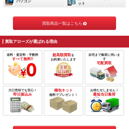
パソコン
ット
買取商品一覧はこちら
買取アローズが選ばれる理由
超高額買取
送料・査定料・手数料
自宅まで集荷に伺いま
を
すべて無料!!
す
お約束いたします
宅配買取
梱包キット
大口売却でも安心！
お待たせしません！
即日振込み
最短当日集荷
無料でプレゼント！