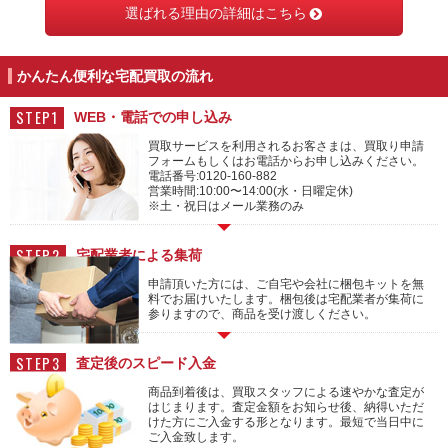
選ばれる理由の詳細はこちら
かんたん便利な宅配買取の流れ
STEP1
WEB・電話での申し込み
買取サービスを利用されるお客さまは、買取り申請
フォームもしくはお電話からお申し込みください。
電話番号:
0120-160-882
営業時間:10:00〜14:00(水・日曜定休)
※土・祝日はメール業務のみ
STEP2
宅配業者による集荷
申請頂いた方には、ご自宅や会社に梱包キットを無
料でお届けいたします。梱包後は宅配業者が集荷に
参りますので、商品を受け渡しください。
STEP3
査定後のスピード入金
商品到着後は、買取スタッフによる速やかな査定が
はじまります。査定金額をお知らせ後、納得いただ
けた方にご入金する形となります。最短で当日中に
ご入金致します。