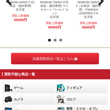
Nintendo Switch(有機
Nintendo switch 2 (日
PlayStation5 (CFI-
PlayStation5 Pro(CFI-
Nintendo Switch(有機
Nintendo Switch 2(日
PlayStation5 (CFI-
Nintendo Switch
本語・国内専用)
ELモデル) Joy-
2000B)
本語・国内専用) マリ
ELモデル) Joy-
7000B)
2（日本語・国内専
2000A)
Con(L) ネオンブル
任天堂
ソニー
オカート ワールド セ
Con(L)/(R) ホワイト
ソニー
用） Pokémon
ソニー
ー/(R) ネオンレッド
任天堂
ット
LEGENDS Z-A
買取上限価格
任天堂
任天堂
任天堂
42000円
48000円
92000円
57000円
買取上限価格
買取上限価格
33000円
33000円
46000円
46000円
高価買取商品一覧はこちら
買取可能な商品一覧
ゲーム
フィギュア
カメラ
ゴルフ
携帯・スマホ・タブレ