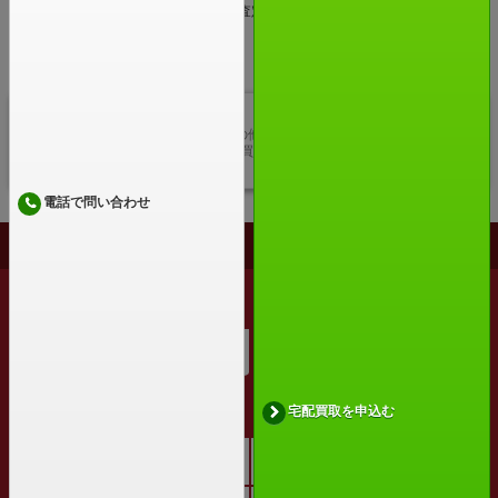
また、買取に出すかは迷っているけど査定額だけ気になるという場合の査定の
みのご利用も大歓迎です。
お気軽にご利用ください。
MINOLTA
MINOLTAのカメラの他にも、本・ゲーム・家電・グッ
ズ・CD・DVDなど買取アローズでは様々な商品の買取
を行っておりま…
電話で問い合わせ
PAGE TOP
実施中のキャンペーン
大口査定
サイトメニュー
宅配買取を申込む
トップページ
高価買取リスト