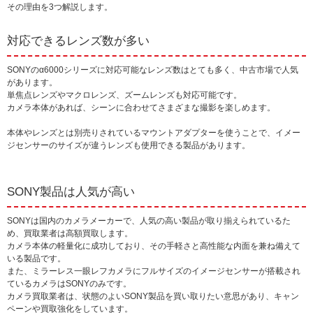
その理由を3つ解説します。
対応できるレンズ数が多い
SONYのα6000シリーズに対応可能なレンズ数はとても多く、中古市場で人気
があります。
単焦点レンズやマクロレンズ、ズームレンズも対応可能です。
カメラ本体があれば、シーンに合わせてさまざまな撮影を楽しめます。
本体やレンズとは別売りされているマウントアダプターを使うことで、イメー
ジセンサーのサイズが違うレンズも使用できる製品があります。
SONY製品は人気が高い
SONYは国内のカメラメーカーで、人気の高い製品が取り揃えられているた
め、買取業者は高額買取します。
カメラ本体の軽量化に成功しており、その手軽さと高性能な内面を兼ね備えて
いる製品です。
また、ミラーレス一眼レフカメラにフルサイズのイメージセンサーが搭載され
ているカメラはSONYのみです。
カメラ買取業者は、状態のよいSONY製品を買い取りたい意思があり、キャン
ペーンや買取強化をしています。