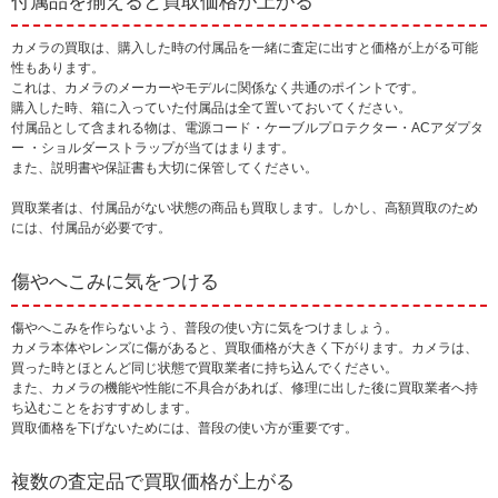
付属品を揃えると買取価格が上がる
カメラの買取は、購入した時の付属品を一緒に査定に出すと価格が上がる可能
性もあります。
これは、カメラのメーカーやモデルに関係なく共通のポイントです。
購入した時、箱に入っていた付属品は全て置いておいてください。
付属品として含まれる物は、電源コード・ケーブルプロテクター・ACアダプタ
ー ・ショルダーストラップが当てはまります。
また、説明書や保証書も大切に保管してください。
買取業者は、付属品がない状態の商品も買取します。しかし、高額買取のため
には、付属品が必要です。
傷やへこみに気をつける
傷やへこみを作らないよう、普段の使い方に気をつけましょう。
カメラ本体やレンズに傷があると、買取価格が大きく下がります。カメラは、
買った時とほとんど同じ状態で買取業者に持ち込んでください。
また、カメラの機能や性能に不具合があれば、修理に出した後に買取業者へ持
ち込むことをおすすめします。
買取価格を下げないためには、普段の使い方が重要です。
複数の査定品で買取価格が上がる