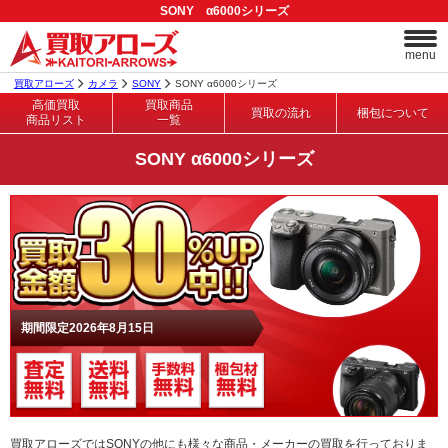
SONY α6000シリーズ
menu
買取アローズ
カメラ
SONY
SONY α6000シリーズ
高価買取
買取商品
買取の流れ
梱包について
商品リスト
一覧
SONY α6000シリーズ
期間限定2026年8月15日
買取アローズではSONYの他にも様々な商品・メーカーの買取を行っておりま