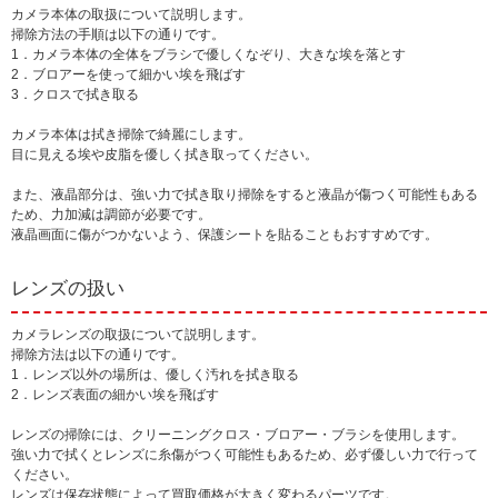
カメラ本体の取扱について説明します。
掃除方法の手順は以下の通りです。
1．カメラ本体の全体をブラシで優しくなぞり、大きな埃を落とす
2．ブロアーを使って細かい埃を飛ばす
3．クロスで拭き取る
カメラ本体は拭き掃除で綺麗にします。
目に見える埃や皮脂を優しく拭き取ってください。
また、液晶部分は、強い力で拭き取り掃除をすると液晶が傷つく可能性もある
ため、力加減は調節が必要です。
液晶画面に傷がつかないよう、保護シートを貼ることもおすすめです。
レンズの扱い
カメラレンズの取扱について説明します。
掃除方法は以下の通りです。
1．レンズ以外の場所は、優しく汚れを拭き取る
2．レンズ表面の細かい埃を飛ばす
レンズの掃除には、クリーニングクロス・ブロアー・ブラシを使用します。
強い力で拭くとレンズに糸傷がつく可能性もあるため、必ず優しい力で行って
ください。
レンズは保存状態によって買取価格が大きく変わるパーツです。