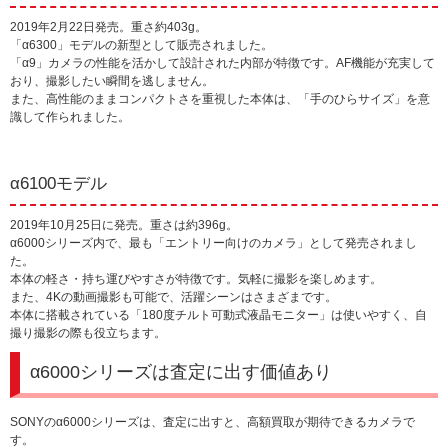
2019年2月22日発売。重さ約403g。
「α6300」モデルの新型として販売されました。
「α9」カメラの性能を活かして設計された内部が特徴です。AF機能が充実して
おり、撮影したい瞬間を逃しません。
また、高性能のままコンパクトさを重視した本体は、「手のひらサイズ」を意
識して作られました。
α6100モデル
2019年10月25日に発売。重さは約396g。
α6000シリーズ内で、最も「エントリー向けのカメラ」として発売されまし
た。
本体の軽さ・持ち運びやすさが特徴です。気軽に撮影を楽しめます。
また、4Kの動画撮影も可能で、活躍シーンはさまざまです。
本体に搭載されている「180度チルト可動式液晶モニター」は使いやすく、自
撮り撮影の際も役立ちます。
α6000シリーズは査定に出す価値あり
SONYのα6000シリーズは、査定に出すと、高額買取が期待できるカメラで
す。