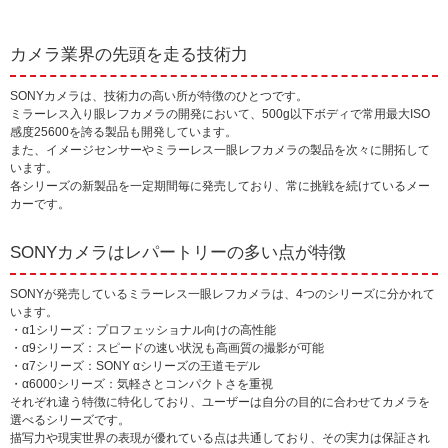
カメラ業界の先頭を走る技術力
SONYカメラは、技術力の高い所が特徴のひとつです。
ミラーレス入り眼レフカメラの開発において、500g以下ボディで常用最大ISO
感度25600を誇る製品も開発しています。
また、イメージセンサーやミラーレス一眼レフカメラの製品を次々に開拓して
います。
各シリーズの新製品を一定期間毎に発売しており、常に挑戦を続けているメー
カーです。
SONYカメラはレパートリーの多い点が特徴
SONYが発売しているミラーレス一眼レフカメラは、4つのシリーズに分かれて
います。
・α1シリーズ：プロフェッショナル向けの高性能
・α9シリーズ：スピードの速い状況も高画質の撮影が可能
・α7シリーズ：SONY αシリーズの王道モデル
・α6000シリーズ：気軽さとコンパクトさを重視
それぞれ違う特徴に特化しており、ユーザーは自分の目的に合わせてカメラを
選べるシリーズです。
描写力や現実世界の表現が優れている点は共通しており、その実力は保証され