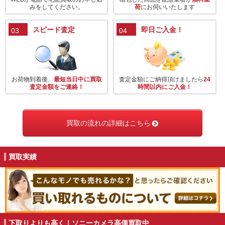
みをしてください。
荷
にお伺いいたします
スピード査定
即日ご入金！
03
04
お荷物到着後、
最短当日中に買取
査定金額にご納得頂けましたら
24
査定金額をご連絡！
時間以内にご入金！
買取の流れの詳細はこちら
買取実績
下取りよりも高く！ソニーカメラ高価買取中