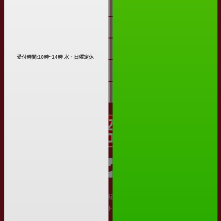
選ばれる10の理由
買取の流れ
梱包について
買取商品一覧
買い取れるもの
まとめ売り
受付時間:10時~14時 水・日曜定休
買取コラム
よくある質問
お客様の声
宅配買取お申込み
運営会社
特定商取引法に基づく表記
プライバシーポリシー
利用規約
サイトマップ