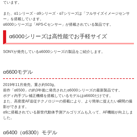
ています。
また、α1シリーズ・α9シリーズ・α7シリーズは「フルサイズイメージセンサ
ー」を搭載しています。
α6000シリーズは「APS-Cセンサー」が搭載されている製品です。
α6000シリーズは高性能でお手軽サイズ
SONYが発売しているα6000シリーズの製品をご紹介します。
α6600モデル
2019年11月発売。重さ約503g。
前作「α6500」の約3年後に発売されたα6000シリーズの最新製品です。
ボディ内手ブレ補正機構を搭載しているモデルはα6600だけです。
また、高密度AF追従テクノロジーの搭載により、より簡単に捉えたい瞬間の撮
影ができます。
α9に搭載されている新世代動体予測アルゴリズムも入って、AF機能が向上しま
した。
α6400（α6300）モデル