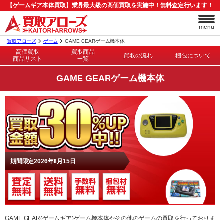
【ゲームギア本体買取】業界最大級の高価買取を実施中！無料査定行います！
menu
買取アローズ
ゲーム
GAME GEARゲーム機本体
高価買取
買取商品
買取の流れ
梱包について
商品リスト
一覧
GAME GEARゲーム機本体
期間限定2026年8月15日
GAME GEAR(ゲームギア)ゲーム機本体やその他のゲームの買取を行っておりま