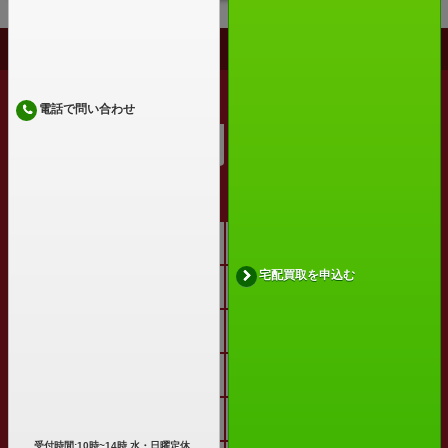
PAGE TOP
実施中のキャンペーン
電話で問い合わせ
大口査定
サイトメニュー
トップページ
高価買取リスト
宅配買取を申込む
選ばれる10の理由
買取の流れ
梱包について
買取商品一覧
買い取れるもの
まとめ売り
買取コラム
よくある質問
受付時間:10時~14時 水・日曜定休