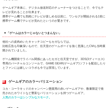
ゲームギア本体に、デジタル放送対応のチューナーをつけることで、今でもテ
レビが見れることが出来ます。
携帯ゲーム機でも気軽にテレビが楽しめる以前に、ワンセグが開始される1前に
携帯ゲーム機でテレビが見れたというのが驚きです。
▼「ゲームはカラーじゃないとつまんない」
他社への皮肉めいたキャッチコピーもセガならでは。
比較広告も印象深いもので、任天堂のゲームボーイを強く意識したCMも当時展
開されていました。
ゲーム機開発でライバル関係にあったセガと任天堂ですが、3DS(3ディーエス)
専用のバーチャルコンソールで、GAME GEAR(ゲームギア)ソフトを配信したり
とファンには嬉しいコラボも今では実現しています。
ゲームギアのカラーバリエーション
コカ・コーラキッドのキャンペーン懸賞用の赤いゲームギアや、数量限定で発
売されたホワイトなど豊富なバリエーションを持つゲームギア。
人気のカラーはシンプルなスモーク。