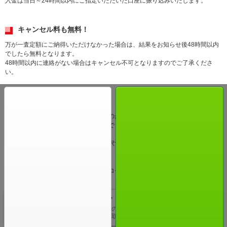
入金は当日～24時間以内にご指定いただいた口座に振り込みいたします。
キャンセル料も無料！
万が一査定額にご納得いただけなかった場合は、結果をお知らせ後48時間以内
でしたら無料となります。
48時間以内に連絡がない場合はキャンセル不可となりますのでご了承くださ
い。
らくらく集荷
宅配買取は、自宅で売却できるというのが最大の売りでもあります。
宅配業者が無料でご自宅に集荷するので、待っているだけでOKです。
場所・日時、どちらも好きな時間を選択することが出来るので、自分の都合に
合わせて利用することが出来ます。
レトロゲームを買取に出すなら買取アローズの宅配買取をご利用下さい！
PS4ゲームソフト
プレイステーションの最新ゲームPS4のゲームソフトを
お持ちの方はぜひ買取アローズにお売りください。…