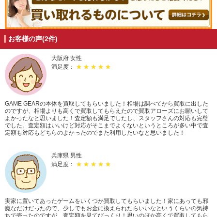
お客様の声(2件)
大阪府 女性
満足度：
★ ★ ★ ★ ★
GAME GEARの本体を買取してもらいました！相場は調べてから買取に出した
のですが、相場よりも高くで買取してもらえたので買取アローズにお願いして
よかったなと思いました！査定額も満足でしたし、スタッフさんの対応も完璧
でした。査定額はいいけど対応がそこまでよくないというところが多い中で査
定額も対応もどちらのよかったのでまた利用したいなと思いました！
兵庫県 男性
満足度：
★ ★ ★ ★ ★
実家に置いてあったゲームをいくつか買取してもらいました！家にあっても邪
魔なだけだったので、少しでもお金に換えられたらいいなというくらいの気持
ちで売ったのですが、査定額を見てびっくり！思いのほか高くで買取してもら