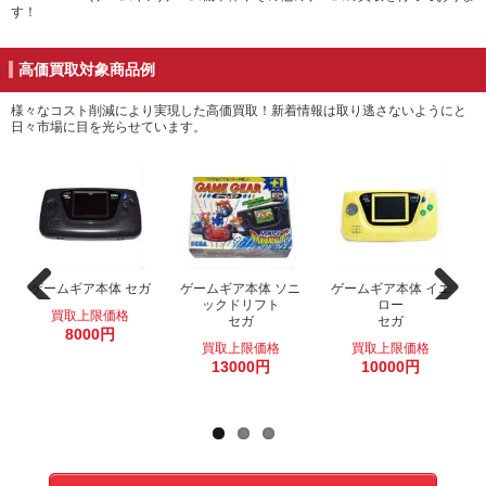
す！
高価買取対象商品例
様々なコスト削減により実現した高価買取！新着情報は取り逃さないようにと
日々市場に目を光らせています。
ゲームギア本体
ゲームギア本体 キャ
ゲームギア本体 レッ
セガ
ゲームギア+1 ソニッ
ゲームギア本体 ソニ
ゲームギア本体 スモ
ゲームギア本体 イエ
ゲームギア本体 ブル
ラクターパック 魔法
ド
ックドリフト
クドリフト
ーク
ロー
ー
買取上限価格
騎士レイアース
セガ
セガ
セガ
セガ
セガ
セガ
8000円
セガ
買取上限価格
買取上限価格
13000円
13000円
16000円
10000円
10000円
13000円
13000円