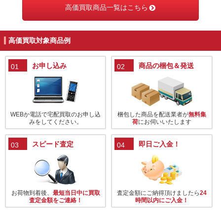
高価買取商品一覧はこちら
高価買取対象商品例
お申し込み
商品の梱包＆発送
01
02
WEBか電話で宅配買取のお申し込
梱包した商品を配送業者が
無料集
みをしてください。
荷
にお伺いいたします
スピード査定
即日ご入金！
03
04
お荷物到着後、
最短当日中に買取
査定金額にご納得頂けましたら
24
査定金額をご連絡！
時間以内にご入金！