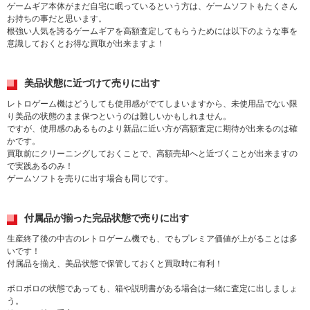
ゲームギア本体がまだ自宅に眠っているという方は、ゲームソフトもたくさん
お持ちの事だと思います。
根強い人気を誇るゲームギアを高額査定してもらうためには以下のような事を
意識しておくとお得な買取が出来ますよ！
美品状態に近づけて売りに出す
レトロゲーム機はどうしても使用感がでてしまいますから、未使用品でない限
り美品の状態のまま保つというのは難しいかもしれません。
ですが、使用感のあるものより新品に近い方が高額査定に期待が出来るのは確
かです。
買取前にクリーニングしておくことで、高額売却へと近づくことが出来ますの
で実践あるのみ！
ゲームソフトを売りに出す場合も同じです。
付属品が揃った完品状態で売りに出す
生産終了後の中古のレトロゲーム機でも、でもプレミア価値が上がることは多
いです！
付属品を揃え、美品状態で保管しておくと買取時に有利！
ボロボロの状態であっても、箱や説明書がある場合は一緒に査定に出しましょ
う。