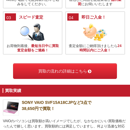
みをしてください。
荷
にお伺いいたします
スピード査定
即日ご入金！
03
04
お荷物到着後、
最短当日中に買取
査定金額にご納得頂けましたら
24
査定金額をご連絡！
時間以内にご入金！
買取の流れの詳細はこちら
買取実績
SONY VAIO SVF15A18CJPなど3点で
38,650円で買取！
VAIOのパソコンは買取額が高いイメージでしたが、なかなかにいい買取価格だ
ったんで嬉しく思います。買取額的には満足していますし、何より迅速な対応