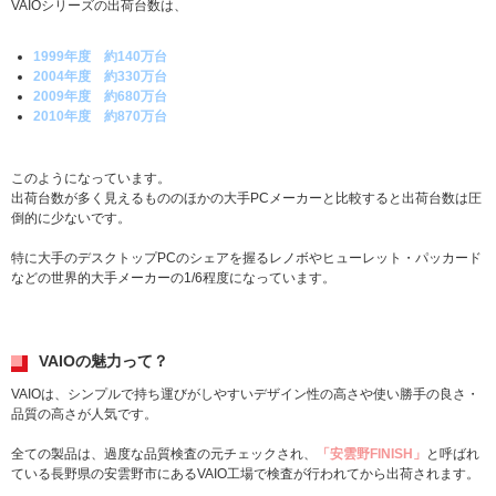
VAIOシリーズの出荷台数は、
1999年度 約140万台
2004年度 約330万台
2009年度 約680万台
2010年度 約870万台
このようになっています。
出荷台数が多く見えるもののほかの大手PCメーカーと比較すると出荷台数は圧
倒的に少ないです。
特に大手のデスクトップPCのシェアを握るレノボやヒューレット・パッカード
などの世界的大手メーカーの1/6程度になっています。
VAIOの魅力って？
VAIOは、シンプルで持ち運びがしやすいデザイン性の高さや使い勝手の良さ・
品質の高さが人気です。
全ての製品は、過度な品質検査の元チェックされ、
「安雲野FINISH」
と呼ばれ
ている長野県の安雲野市にあるVAIO工場で検査が行われてから出荷されます。