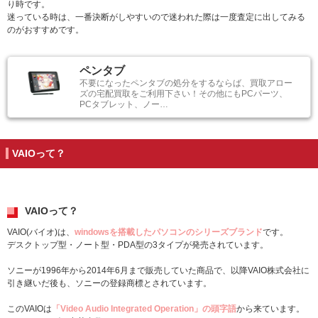
り時です。
迷っている時は、一番決断がしやすいので迷われた際は一度査定に出してみる
のがおすすめです。
ペンタブ
不要になったペンタブの処分をするならば、買取アロー
ズの宅配買取をご利用下さい！その他にもPCパーツ、
PCタブレット、ノー…
VAIOって？
VAIOって？
VAIO(バイオ)は、
windowsを搭載したパソコンのシリーズブランド
です。
デスクトップ型・ノート型・PDA型の3タイプが発売されています。
ソニーが1996年から2014年6月まで販売していた商品で、以降VAIO株式会社に
引き継いだ後も、ソニーの登録商標とされています。
このVAIOは
「Video Audio Integrated Operation」の頭字語
から来ています。