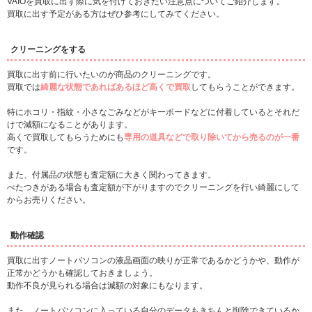
VAIOを買取に出す際に気を付けておきたい注意点についてご紹介します。
買取に出す予定がある方はぜひ参考にしてみてください。
クリーニングをする
買取に出す前に行いたいのが商品のクリーニングです。
買取では
綺麗な状態であればあるほど高くで買取
してもらうことができます。
特にホコリ・指紋・小さなごみなどがキーボードなどに付着しているとそれだ
けで減額になることがあります。
高くで買取してもらうためにも
専用の道具などで取り除いてから売るのが一番
です。
また、付属品の状態も査定額に大きく関わってきます。
べたつきがある場合も査定額が下がりますのでクリーニングを行い綺麗にして
からお売りください。
動作確認
買取に出すノートパソコンの液晶画面の映りが正常であるかどうかや、動作が
正常かどうかも確認しておきましょう。
動作不良が見られる場合は減額の対象にもなります。
また、ノートパソコンに入っている自分のデータもきちんと削除できているか