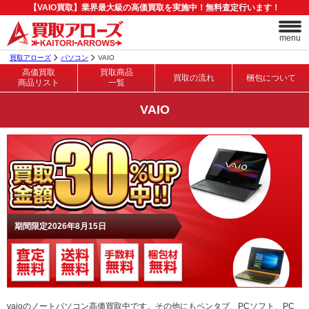
【VAIO買取】業界最大級の高価買取を実施中！無料査定行います！
menu
買取アローズ
パソコン
VAIO
高価買取
買取商品
買取の流れ
梱包について
商品リスト
一覧
VAIO
期間限定2026年8月15日
vaioのノートパソコン高価買取中です。その他にもペンタブ、PCソフト、PC