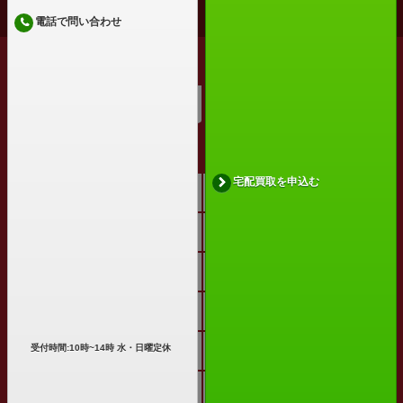
PAGE TOP
電話で問い合わせ
実施中のキャンペーン
大口査定
サイトメニュー
宅配買取を申込む
トップページ
高価買取リスト
選ばれる10の理由
買取の流れ
梱包について
買取商品一覧
買い取れるもの
まとめ売り
受付時間:10時~14時 水・日曜定休
買取コラム
よくある質問
お客様の声
宅配買取お申込み