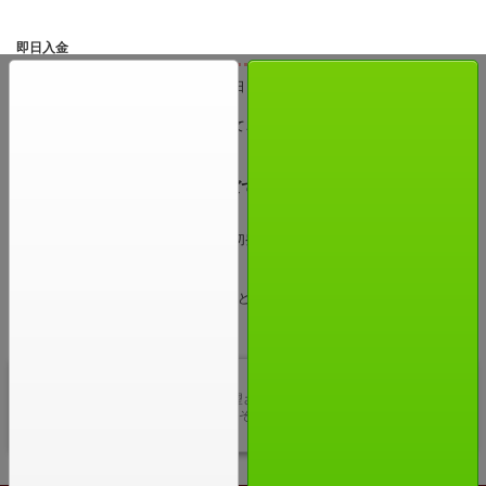
即日入金
査定結果にご納得いただけましたら当日～24時間以内にご指定いただいた口座
にて入金させていただきます。
急いで換金したいという方にも安心してご利用いただけます。
VAIOを売るなら買取アローズで決まり！
いかがでしたでしょうか！
買取アローズの買取は諸費用などが一切発生しないので初めての方にも安心し
てご利用いただけます。
また、査定額がUPするキャンペーンなども行っているのでお気軽にご利用くだ
さい。
surface
surfaceの買取を希望される方は、買取アローズの宅配買
取をご利用下さい！その他にもCPU、グラボ等のPCパ
ーツも買取…