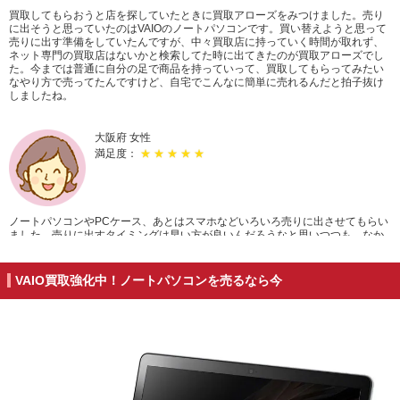
買取してもらおうと店を探していたときに買取アローズをみつけました。売り
に出そうと思っていたのはVAIOのノートパソコンです。買い替えようと思って
売りに出す準備をしていたんですが、中々買取店に持っていく時間が取れず、
ネット専門の買取店はないかと検索してた時に出てきたのが買取アローズでし
た。今までは普通に自分の足で商品を持っていって、買取してもらってみたい
なやり方で売ってたんですけど、自宅でこんなに簡単に売れるんだと拍子抜け
しましたね。
大阪府 女性
満足度：
★ ★ ★ ★ ★
ノートパソコンやPCケース、あとはスマホなどいろいろ売りに出させてもらい
ました。売りに出すタイミングは早い方が良いんだろうなと思いつつも、なか
なかまとまった時間が取れずにずっと放置したままだったんですけど、宅配買
取すればいいんじゃんと友人に言われたのをきっかけに売却させてもらいまし
た！宅配買取がはじめてだったんで、どんなものかと思ってたんですが、ホー
VAIO買取強化中！ノートパソコンを売るなら今
ムページが見やすく、買取も思った以上にスムーズだったんで楽に売ることが
出来ました。また利用させていただきます。