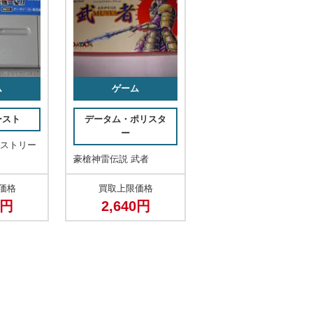
ム
ゲーム
ースト
データム・ポリスタ
ー
ヒストリー
豪槍神雷伝説 武者
価格
買取上限価格
0円
2,640円