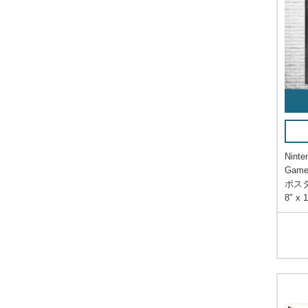
Ninte
Game
ポス
8" x 