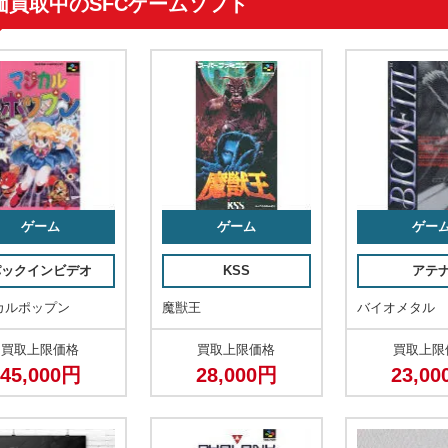
価買取中のSFCゲームソフト
ゲーム
ゲーム
ゲー
パックインビデオ
KSS
アテ
カルポップン
魔獣王
バイオメタル
買取上限価格
買取上限価格
買取上限
45,000円
28,000円
23,0