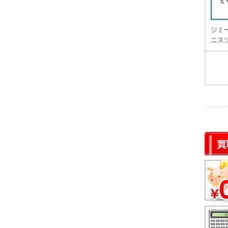
ミ
ジミ
ニス
買