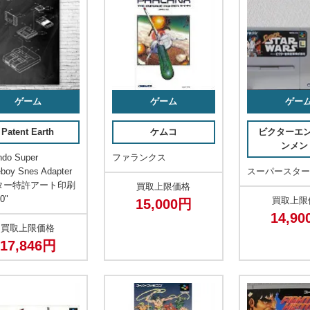
ゲーム
ゲーム
ゲー
Patent Earth
ケムコ
ビクターエ
ンメン
ndo Super
ファランクス
boy Snes Adapter
スーパースタ
ター特許アート印刷
買取上限価格
10"
買取上限
15,000円
14,9
買取上限価格
17,846円