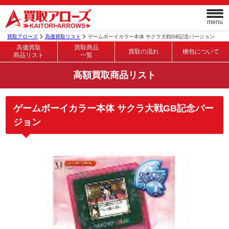
menu
買取アローズ
高価買取リスト
ゲームボーイカラー本体 サクラ大戦GB記念バージョン
高価買取
買取商品
買取の流れ
梱包について
商品リスト
一覧
高額買取商品リスト
ゲームボーイカラー本体 サクラ大戦GB記念バー
ジョン