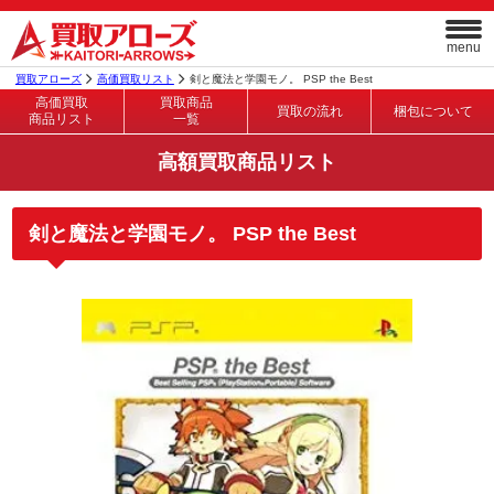
menu
買取アローズ
高価買取リスト
剣と魔法と学園モノ。 PSP the Best
高価買取
買取商品
買取の流れ
梱包について
商品リスト
一覧
高額買取商品リスト
剣と魔法と学園モノ。 PSP the Best