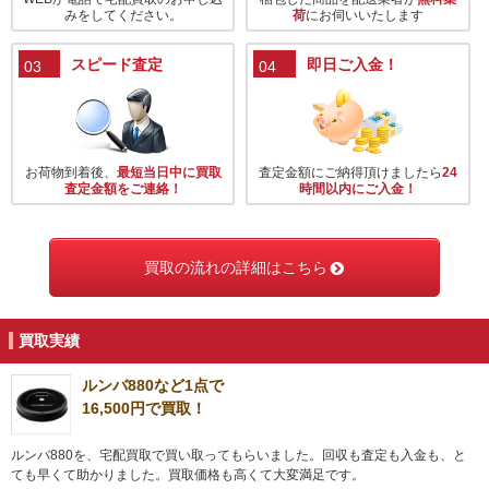
みをしてください。
荷
にお伺いいたします
スピード査定
即日ご入金！
03
04
お荷物到着後、
最短当日中に買取
査定金額にご納得頂けましたら
24
査定金額をご連絡！
時間以内にご入金！
買取の流れの詳細はこちら
買取実績
ルンバ880など1点で
16,500円で買取！
ルンバ880を、宅配買取で買い取ってもらいました。回収も査定も入金も、と
ても早くて助かりました。買取価格も高くて大変満足です。