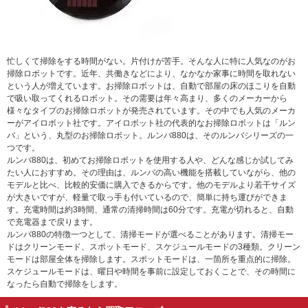
忙しくて掃除をする時間がない。片付けが苦手。そんな人に特に人気なのがお
掃除ロボットです。近年、共働きなどにより、なかなか家事に時間を取れない
という人が増えています。お掃除ロボットは、自動で部屋の床のほこりを自動
で吸い取ってくれるロボット。その需要は年々高まり、多くのメーカーから
様々なタイプのお掃除ロボットが発売されています。その中でも人気のメーカ
ーがアイロボット社です。アイロボット社の代表的なお掃除ロボットは「ルン
バ」という、丸型のお掃除ロボット。ルンバ880は、そのルンバシリーズの一
つです。
ルンバ880は、初めてお掃除ロボットを使用する人や、どんな感じか試してみ
たい人におすすめ。その理由は、ルンバの高い機能を搭載していながら、他の
モデルと比べ、比較的安価に購入できるからです。他のモデルより若干サイズ
が大きいですが、軽量で取っ手も付いているので、簡単に持ち運びができま
す。充電時間は約3時間、通常の清掃時間は60分です。充電が切れると、自動
で充電器まで戻ります。
ルンバ880の特徴一つとして、清掃モードが選べることがあります。清掃モー
ドはクリーンモード、スポットモード、スケジュールモードの3種類。クリーン
モードは部屋全体を掃除します。スポットモードは、一箇所を重点的に掃除。
スケジュールモードは、曜日や時間を事前に設定しておくことで、その時間に
なったら自動で掃除をします。