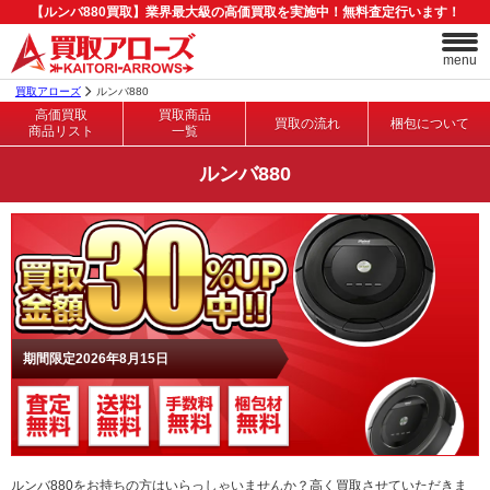
【ルンバ880買取】業界最大級の高価買取を実施中！無料査定行います！
menu
買取アローズ
ルンバ880
高価買取
買取商品
買取の流れ
梱包について
商品リスト
一覧
ルンバ880
期間限定2026年8月15日
ルンバ880をお持ちの方はいらっしゃいませんか？高く買取させていただきま