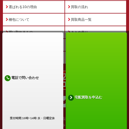
選ばれる10の理由
買取の流れ
梱包について
買取商品一覧
買い取れるもの
まとめ売り
買取コラム
よくある質問
お客様の声
宅配買取お申込み
電話で問い合わせ
宅配買取を申込む
受付時間:10時~14時 水・日曜定休
運営会社
特定商取引法に基づく表記
プライバシーポリシー
利用規約
サイトマップ