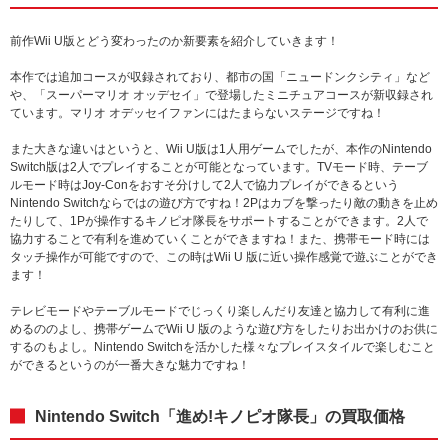
前作Wii U版とどう変わったのか新要素を紹介していきます！
本作では追加コースが収録されており、都市の国「ニュードンクシティ」など
や、「スーパーマリオ オッデセイ」で登場したミニチュアコースが新収録され
ています。マリオ オデッセイファンにはたまらないステージですね！
また大きな違いはというと、Wii U版は1人用ゲームでしたが、本作のNintendo
Switch版は2人でプレイすることが可能となっています。TVモード時、テーブ
ルモード時はJoy-Conをおすそ分けして2人で協力プレイができるという
Nintendo Switchならではの遊び方ですね！2Pはカブを撃ったり敵の動きを止め
たりして、1Pが操作するキノピオ隊長をサポートすることができます。2人で
協力することで有利を進めていくことができますね！また、携帯モード時には
タッチ操作が可能ですので、この時はWii U 版に近い操作感覚で遊ぶことができ
ます！
テレビモードやテーブルモードでじっくり楽しんだり友達と協力して有利に進
めるののよし、携帯ゲームでWii U 版のような遊び方をしたりお出かけのお供に
するのもよし。Nintendo Switchを活かした様々なプレイスタイルで楽しむこと
ができるというのが一番大きな魅力ですね！
Nintendo Switch「進め!キノピオ隊長」の買取価格