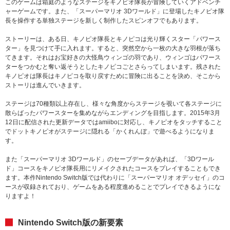
このゲームは箱庭のようなステージをキノピオ隊長が冒険していくアドベンチ
ャーゲームです。また、「スーパーマリオ 3Dワールド」に登場したキノピオ隊
長を操作する単独ステージを新しく制作したスピンオフでもあります。
ストーリーは、ある日、キノピオ隊長とキノピコは光り輝くスター「パワース
ター」を見つけて手に入れます。すると、突然空から一枚の大きな羽根が落ち
てきます。それはお宝好きの大怪鳥ウィンゴの羽であり、ウィンゴはパワース
ターをつかむと奪い返そうとしたキノピコごとさらってしまいます。残された
キノピオは隊長はキノピコを取り戻すために冒険に出ることを決め、そこから
ストーリは進んでいきます。
ステージは70種類以上存在し、様々な角度からステージを覗いて各ステージに
散らばったパワースターを集めながらエンディングを目指します。2015年3月
12日に配信された更新データではamiiboに対応し、キノピオをタッチすること
でドットキノピオがステージに隠れる「かくれんぼ」で遊べるようになりま
す。
また「スーパーマリオ 3Dワールド」のセーブデータがあれば、「3Dワール
ド」コースをキノピオ隊長用にリメイクされたコースをプレイすることもでき
ます。本作Nintendo Switch版では代わりに「スーパーマリオ オデッセイ」のコ
ースが収録されており、ゲームをある程度進めることでプレイできるようにな
りますよ！
Nintendo Switch版の新要素