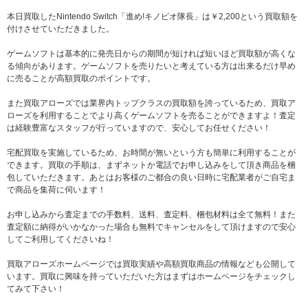
本日買取したNintendo Switch「進め!キノピオ隊長」は￥2,200という買取額を
付けさせていただきました。
ゲームソフトは基本的に発売日からの期間が短ければ短いほど買取額が高くな
る傾向があります。ゲームソフトを売りたいと考えている方は出来るだけ早め
に売ることが高額買取のポイントです。
また買取アローズでは業界内トップクラスの買取額を誇っているため、買取ア
ローズを利用することでより高くゲームソフトを売ることができますよ！査定
は経験豊富なスタッフが行っていますので、安心してお任せください！
宅配買取を実施しているため、お時間が無いという方も簡単に利用することが
できます。買取の手順は、まずネットか電話でお申し込みをして頂き商品を梱
包していただきます。あとはお客様のご都合の良い日時に宅配業者がご自宅ま
で商品を集荷に伺います！
お申し込みから査定までの手数料、送料、査定料、梱包材料は全て無料！また
査定額に納得がいかなかった場合も無料でキャンセルをして頂けますので安心
してご利用してくださいね！
買取アローズホームページでは買取実績や高額買取商品の情報なども公開して
います。買取に興味を持っていただいた方はまずはホームページをチェックし
てみて下さい！