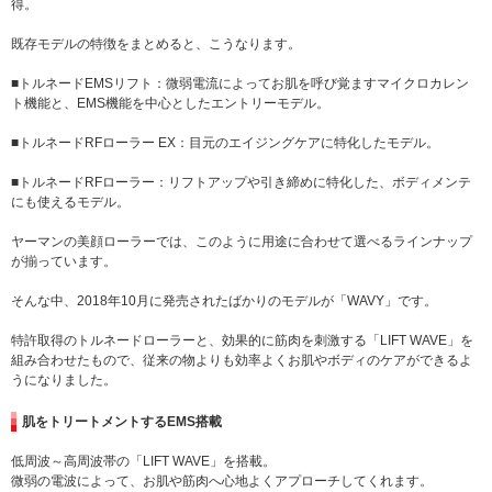
得。
既存モデルの特徴をまとめると、こうなります。
■トルネードEMSリフト：微弱電流によってお肌を呼び覚ますマイクロカレン
ト機能と、EMS機能を中心としたエントリーモデル。
■トルネードRFローラー EX：目元のエイジングケアに特化したモデル。
■トルネードRFローラー：リフトアップや引き締めに特化した、ボディメンテ
にも使えるモデル。
ヤーマンの美顔ローラーでは、このように用途に合わせて選べるラインナップ
が揃っています。
そんな中、2018年10月に発売されたばかりのモデルが「WAVY」です。
特許取得のトルネードローラーと、効果的に筋肉を刺激する「LIFT WAVE」を
組み合わせたもので、従来の物よりも効率よくお肌やボディのケアができるよ
うになりました。
肌をトリートメントするEMS搭載
低周波～高周波帯の「LIFT WAVE」を搭載。
微弱の電波によって、お肌や筋肉へ心地よくアプローチしてくれます。