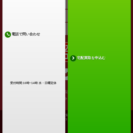
買い取れるもの
まとめ売り
買取コラム
よくある質問
お客様の声
宅配買取お申込み
電話で問い合わせ
宅配買取を申込む
受付時間:10時~14時 水・日曜定休
運営会社
特定商取引法に基づく表記
プライバシーポリシー
利用規約
サイトマップ
古物商許可証番号: 兵庫県公安委員会 第631531400002号
Copyright ©2026 買取アローズ All Rights Reserved.