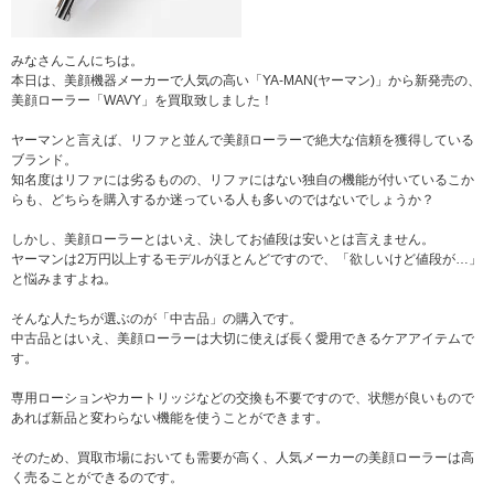
みなさんこんにちは。
本日は、美顔機器メーカーで人気の高い「YA-MAN(ヤーマン)」から新発売の、
美顔ローラー「WAVY」を買取致しました！
ヤーマンと言えば、リファと並んで美顔ローラーで絶大な信頼を獲得している
ブランド。
知名度はリファには劣るものの、リファにはない独自の機能が付いているこか
らも、どちらを購入するか迷っている人も多いのではないでしょうか？
しかし、美顔ローラーとはいえ、決してお値段は安いとは言えません。
ヤーマンは2万円以上するモデルがほとんどですので、「欲しいけど値段が…」
と悩みますよね。
そんな人たちが選ぶのが「中古品」の購入です。
中古品とはいえ、美顔ローラーは大切に使えば長く愛用できるケアアイテムで
す。
専用ローションやカートリッジなどの交換も不要ですので、状態が良いもので
あれば新品と変わらない機能を使うことができます。
そのため、買取市場においても需要が高く、人気メーカーの美顔ローラーは高
く売ることができるのです。