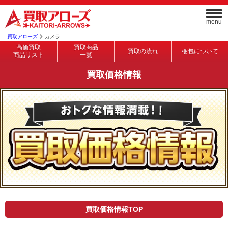
menu
買取アローズ
カメラ
高価買取
買取商品
買取の流れ
梱包について
商品リスト
一覧
買取価格情報
買取価格情報TOP